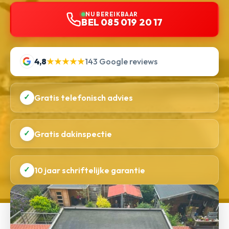
NU BEREIKBAAR
BEL 085 019 20 17
4,8
★★★★★
143 Google reviews
✓
Gratis telefonisch advies
✓
Gratis dakinspectie
✓
10 jaar schriftelijke garantie