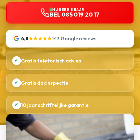
NU BEREIKBAAR
BEL 085 019 20 17
4,8
★★★★★
143 Google reviews
✓
Gratis telefonisch advies
✓
Gratis dakinspectie
✓
10 jaar schriftelijke garantie