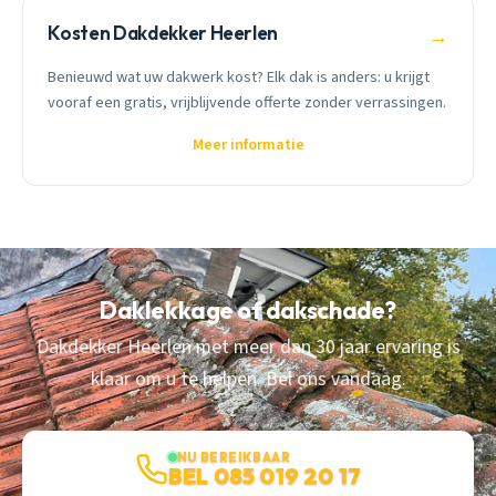
Kosten Dakdekker Heerlen
→
Benieuwd wat uw dakwerk kost? Elk dak is anders: u krijgt
vooraf een gratis, vrijblijvende offerte zonder verrassingen.
Meer informatie
Daklekkage of dakschade?
Dakdekker Heerlen met meer dan 30 jaar ervaring is
klaar om u te helpen. Bel ons vandaag.
NU BEREIKBAAR
BEL 085 019 20 17