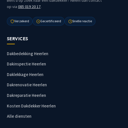
Bent u op zoek naar een dakdekker? Neem dan contact
op via
085 019 20 17
.
Verzekerd
Gecertificeerd
Snelle reactie
SERVICES
Dakbedekking Heerlen
Dakinspectie Heerlen
Daklekkage Heerlen
Dakrenovatie Heerlen
Dakreparatie Heerlen
Kosten Dakdekker Heerlen
Alle diensten