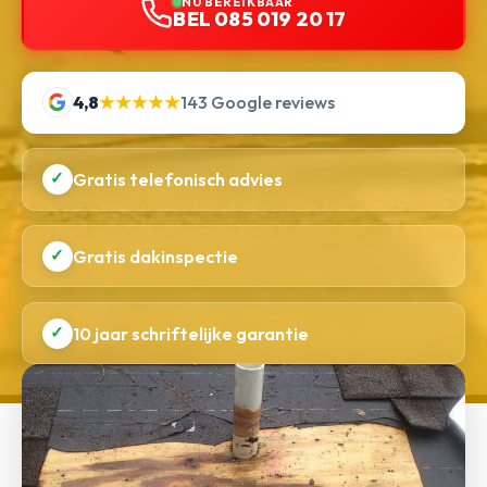
NU BEREIKBAAR
BEL 085 019 20 17
4,8
★★★★★
143 Google reviews
✓
Gratis telefonisch advies
✓
Gratis dakinspectie
✓
10 jaar schriftelijke garantie