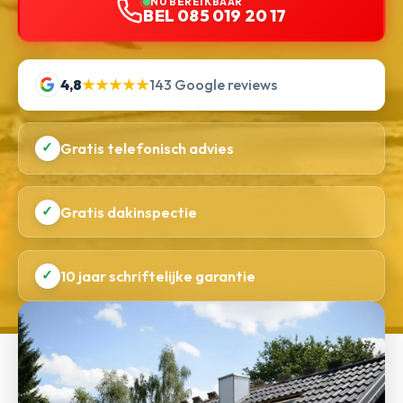
NU BEREIKBAAR
BEL 085 019 20 17
4,8
★★★★★
143 Google reviews
✓
Gratis telefonisch advies
✓
Gratis dakinspectie
✓
10 jaar schriftelijke garantie