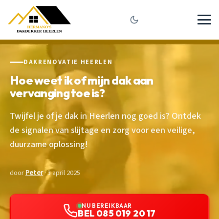
DAKRENOVATIE HEERLEN
Hoe weet ik of mijn dak aan
vervanging toe is?
Twijfel je of je dak in Heerlen nog goed is? Ontdek
de signalen van slijtage en zorg voor een veilige,
duurzame oplossing!
door
Peter
· 3 april 2025
NU BEREIKBAAR
BEL 085 019 20 17