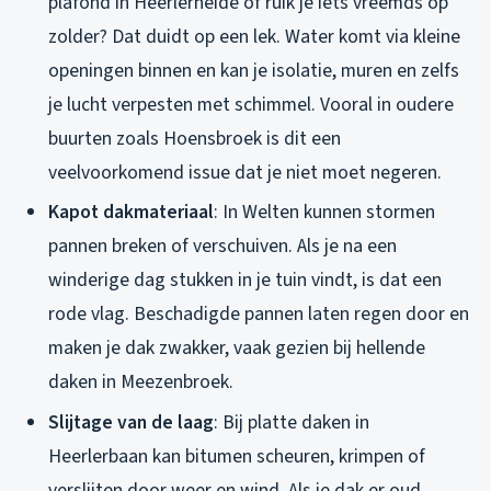
plafond in Heerlerheide of ruik je iets vreemds op
zolder? Dat duidt op een lek. Water komt via kleine
openingen binnen en kan je isolatie, muren en zelfs
je lucht verpesten met schimmel. Vooral in oudere
buurten zoals Hoensbroek is dit een
veelvoorkomend issue dat je niet moet negeren.
Kapot dakmateriaal
: In Welten kunnen stormen
pannen breken of verschuiven. Als je na een
winderige dag stukken in je tuin vindt, is dat een
rode vlag. Beschadigde pannen laten regen door en
maken je dak zwakker, vaak gezien bij hellende
daken in Meezenbroek.
Slijtage van de laag
: Bij platte daken in
Heerlerbaan kan bitumen scheuren, krimpen of
verslijten door weer en wind. Als je dak er oud