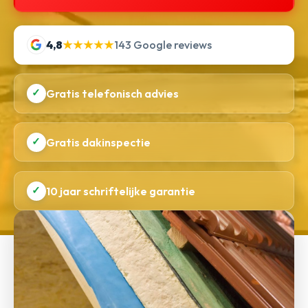
4,8
★★★★★
143 Google reviews
✓
Gratis telefonisch advies
✓
Gratis dakinspectie
✓
10 jaar schriftelijke garantie