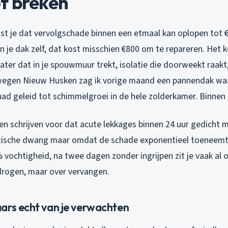
f breken
ist je dat vervolgschade binnen een etmaal kan oplopen tot
in je dak zelf, dat kost misschien €800 om te repareren. Het
ter dat in je spouwmuur trekt, isolatie die doorweekt raakt
swegen Nieuw Husken zag ik vorige maand een pannendak wa
ad geleid tot schimmelgroei in de hele zolderkamer. Binnen 
 schrijven voor dat acute lekkages binnen 24 uur gedicht
atische dwang maar omdat de schade exponentieel toeneemt
% vochtigheid, na twee dagen zonder ingrijpen zit je vaak al
 drogen, maar over vervangen.
ars echt van je verwachten