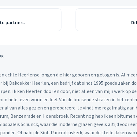
te partners
Di
UR
en echte Heerlense jongen die hier geboren en getogen is. Al meer 
r bij Dakdekker Heerlen, een bedrijf dat sinds 1995 goede zaken do
pen. Ik ken Heerlen door en door, niet alleen van mijn werk op d
mijn hele leven woon en leef. Van de bruisende straten in het centr
 er al van alles gezien en gerepareerd. Je vindt me regelmatig aan 
rum, Benzenrade en Hoensbroek. Recent nog heb ik een bitumen d
Glaspaleis Schunck, waar die moderne glazen gevels altijd voor e
panden. Of nabij de Sint-Pancratiuskerk, waar de steile daken van 