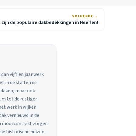
VOLGENDE →
t zijn de populaire dakbedekkingen in Heerlen!
dan vijftien jaar werk
et in de stad en de
e daken, maar ook
um tot de rustiger
het werk in wijken
ak vernieuwd in de
en mooi contrast zorgen
die historische huizen