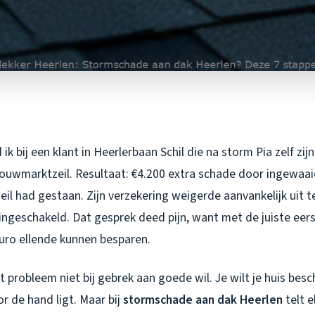
k bij een klant in Heerlerbaan Schil die na storm Pia zelf zij
ouwmarktzeil. Resultaat: €4.200 extra schade door ingewaai
il had gestaan. Zijn verzekering weigerde aanvankelijk uit t
ngeschakeld. Dat gesprek deed pijn, want met de juiste eers
euro ellende kunnen besparen.
et probleem niet bij gebrek aan goede wil. Je wilt je huis bes
or de hand ligt. Maar bij
stormschade aan dak Heerlen
telt e