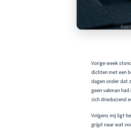
Vorige week stond i
dichten met een b
dagen onder dat ze
geen vakman had i
zich drieduizend 
Volgens mij ligt h
grijpt naar wat vo