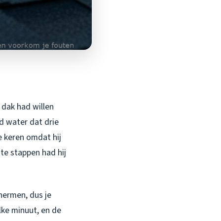
n dak had willen
d water dat drie
e keren omdat hij
te stappen had hij
chermen, dus je
lke minuut, en de