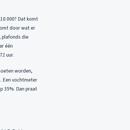
 €10.000? Dat komt
 komt door wat er
, plafonds die
ar één
72 uur.
 moeten worden,
. Een vochtmeter
 op 35%. Dan praat