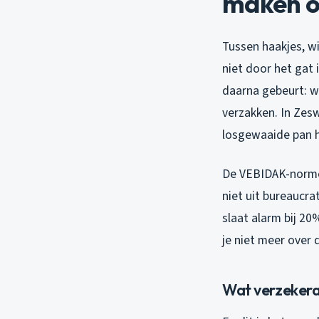
maken o
Tussen haakjes, w
niet door het gat 
daarna gebeurt: wa
verzakken. In Ze
losgewaaide pan h
De VEBIDAK-normen
niet uit bureaucr
slaat alarm bij 20
je niet meer over
Wat verzekera