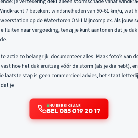
elende: je verzekering dekt alleen stormschade vanaf windkra
. Windkracht 7 betekent windsnelheden van 50-61 km/u, wat 
un weerstation op de Watertoren ON-I Mijncomplex. Als jouw s
je fluiten naar vergoeding, tenzij je kunt aantonen dat je da
de.
ste actie zo belangrijk: documenteer alles. Maak foto’s van 
g vast hoe het dak eruitzag vóór de storm (als je die hebt), e
e laatste stap is geen commercieel advies, het staat letterlijk
dat je
NU BEREIKBAAR
BEL 085 019 20 17