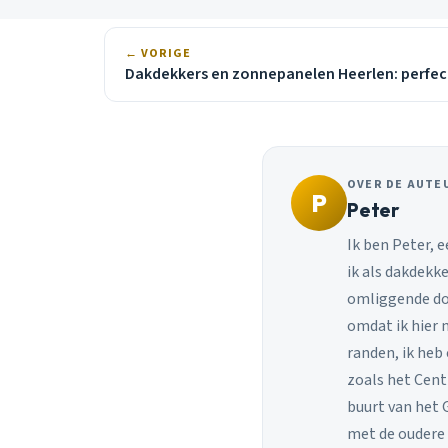
← VORIGE
Dakdekkers en zonnepanelen Heerlen: perfec
OVER DE AUTE
P
Peter
Ik ben Peter, e
ik als dakdekke
omliggende dor
omdat ik hier 
randen, ik heb
zoals het Cent
buurt van het 
met de oudere 