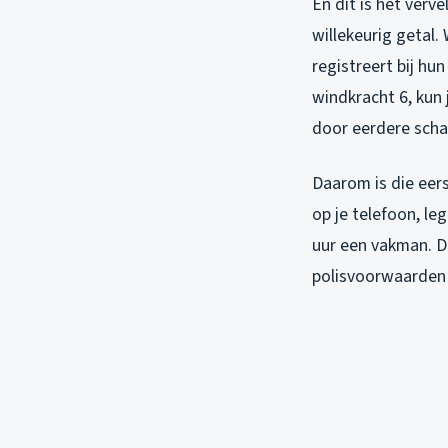
En dit is het verv
willekeurig getal
registreert bij h
windkracht 6, kun 
door eerdere scha
Daarom is die eer
op je telefoon, le
uur een vakman. Di
polisvoorwaarden 