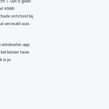
cht 7. Dat is geen
het KNMI
chade ontstond bij
k al verzwakt was
de windmeter-app
n bel binnen twee
 in je