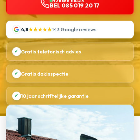
NU BEREIKBAAR
BEL 085 019 20 17
4,8
★★★★★
143 Google reviews
✓
Gratis telefonisch advies
✓
Gratis dakinspectie
✓
10 jaar schriftelijke garantie