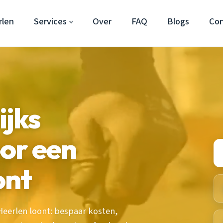
rlen
Services
Over
FAQ
Blogs
Con
ijks
or een
ont
eerlen loont: bespaar kosten,