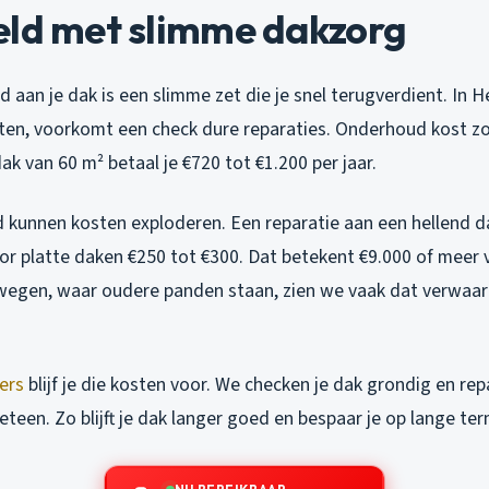
eld met slimme dakzorg
d aan je dak is een slimme zet die je snel terugverdient. In 
sten, voorkomt een check dure reparaties. Onderhoud kost zo
ak van 60 m² betaal je €720 tot €1.200 per jaar.
kunnen kosten exploderen. Een reparatie aan een hellend d
or platte daken €250 tot €300. Dat betekent €9.000 of meer v
egen, waar oudere panden staan, zien we vaak dat verwaarl
ers
blijf je die kosten voor. We checken je dak grondig en re
teen. Zo blijft je dak langer goed en bespaar je op lange term