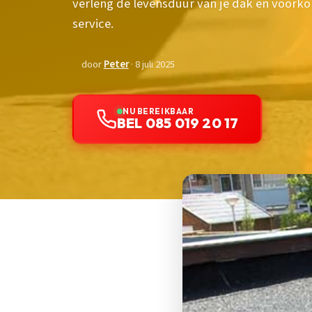
verleng de levensduur van je dak en voork
service.
door
Peter
· 8 juli 2025
NU BEREIKBAAR
BEL 085 019 20 17