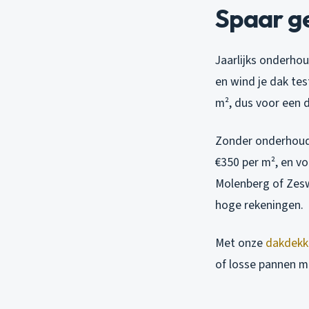
Spaar g
Jaarlijks onderhou
en wind je dak te
m², dus voor een d
Zonder onderhoud 
€350 per m², en vo
Molenberg of Zesw
hoge rekeningen.
Met onze
dakdekk
of losse pannen me