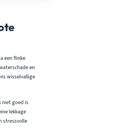
ote
a een flinke
 waterschade en
ns wisselvallige
 niet goed is
eine lekkage
n stressvolle