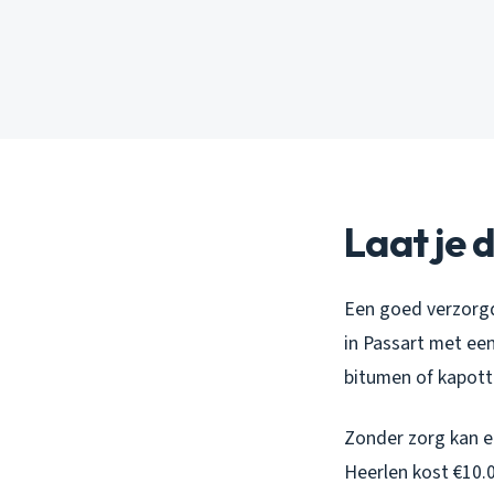
Laat je
Een goed verzorgd 
in Passart met een
bitumen of kapotte
Zonder zorg kan ee
Heerlen kost €10.0