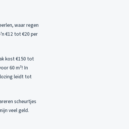
Heerlen, waar regen
’n €12 tot €20 per
ak kost €150 tot
oor 60 m²! In
ozing leidt tot
pareren scheurtjes
ijn veel geld.