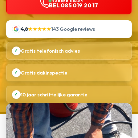
NU BEREIKBAAR
BEL 085 019 20 17
4,8
★★★★★
143 Google reviews
✓
Gratis telefonisch advies
✓
Gratis dakinspectie
✓
10 jaar schriftelijke garantie