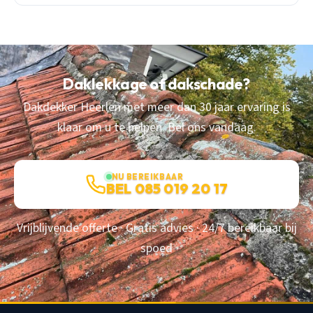
Daklekkage of dakschade?
Dakdekker Heerlen met meer dan 30 jaar ervaring is
klaar om u te helpen. Bel ons vandaag.
NU BEREIKBAAR
BEL 085 019 20 17
Vrijblijvende offerte · Gratis advies · 24/7 bereikbaar bij
spoed