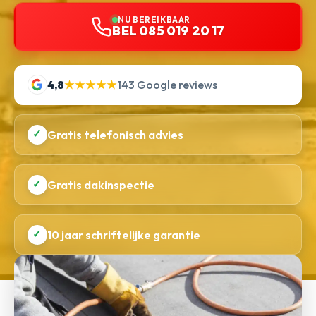
NU BEREIKBAAR
BEL 085 019 20 17
4,8
★★★★★
143 Google reviews
✓
Gratis telefonisch advies
✓
Gratis dakinspectie
✓
10 jaar schriftelijke garantie